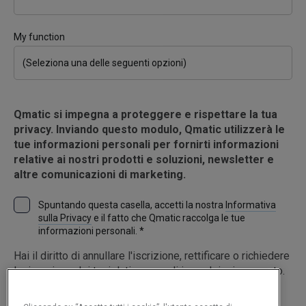
My function
Qmatic si impegna a proteggere e rispettare la tua
privacy. Inviando questo modulo, Qmatic utilizzerà le
tue informazioni personali per fornirti informazioni
relative ai nostri prodotti e soluzioni, newsletter e
altre comunicazioni di marketing.
Spuntando questa casella, accetti la nostra
Informativa
sulla Privacy
e il fatto che Qmatic raccolga le tue
informazioni personali.
*
Hai il diritto di annullare l'iscrizione, rettificare o richiedere
la rimozione dei tuoi dati personali in qualsiasi momento.