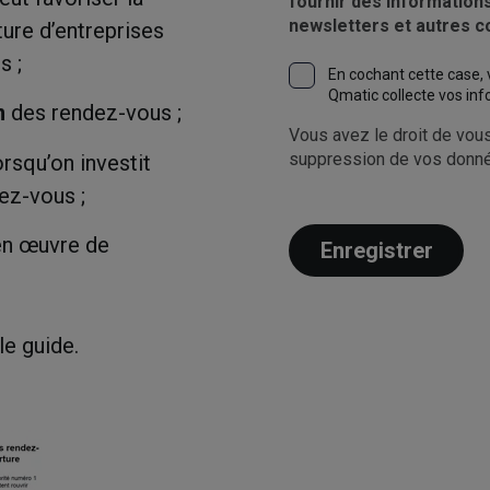
fournir des informations
newsletters et autres 
ture d’entreprises
s ;
En cochant cette case,
Qmatic collecte vos in
n
des rendez-vous ;
Vous avez le droit de vou
suppression de vos donné
orsqu’on investit
ez-vous ;
en œuvre de
le guide.