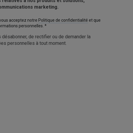
 relatives à nos produits et solutions,
communications marketing.
 vous acceptez notre
Politique de confidentialité
et que
formations personnelles.
*
s désabonner, de rectifier ou de demander la
es personnelles à tout moment.